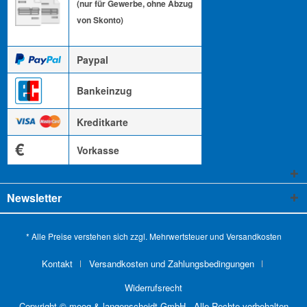
(nur für Gewerbe, ohne Abzug
von Skonto)
Paypal
Bankeinzug
Kreditkarte
€
Vorkasse
Newsletter
* Alle Preise verstehen sich zzgl. Mehrwertsteuer und
Versandkosten
Kontakt
Versandkosten und Zahlungsbedingungen
Widerrufsrecht
Copyright © moog & langenscheidt GmbH - Alle Rechte vorbehalten