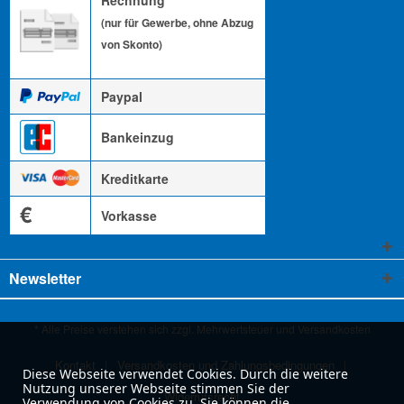
(nur für Gewerbe, ohne Abzug
von Skonto)
Paypal
Bankeinzug
Kreditkarte
€
Vorkasse
Newsletter
* Alle Preise verstehen sich zzgl. Mehrwertsteuer und
Versandkosten
Kontakt
Versandkosten und Zahlungsbedingungen
Diese Webseite verwendet Cookies. Durch die weitere
Nutzung unserer Webseite stimmen Sie der
Widerrufsrecht
Verwendung von Cookies zu. Sie können die