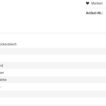
Merken
Artikel-Nr.:
ückenblech
h
nd
ser
tärke
m