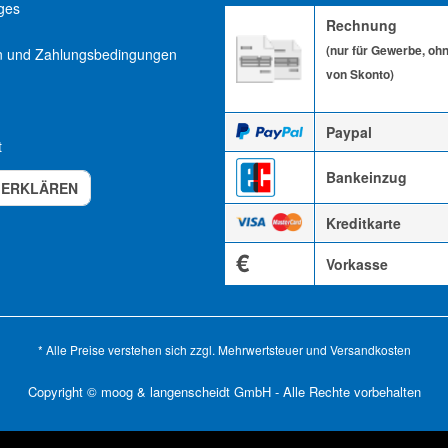
ges
Rechnung
(nur für Gewerbe, oh
n und Zahlungsbedingungen
von Skonto)
Paypal
t
Bankeinzug
 ERKLÄREN
Kreditkarte
€
Vorkasse
* Alle Preise verstehen sich zzgl. Mehrwertsteuer und
Versandkosten
Copyright © moog & langenscheidt GmbH - Alle Rechte vorbehalten