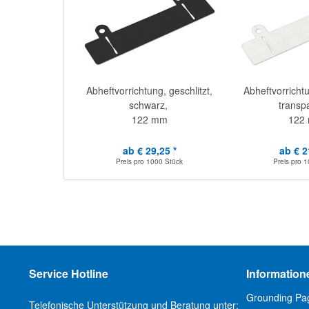
Abheftvorrichtung, geschlitzt,
Abheftvorrichtu
schwarz,
transp
122 mm
122
ab € 29,25 *
ab € 2
Preis pro
1000 Stück
Preis pro
1
Service Hotline
Information
Grounding Pa
Telefonische Unterstützung und Beratung unter: