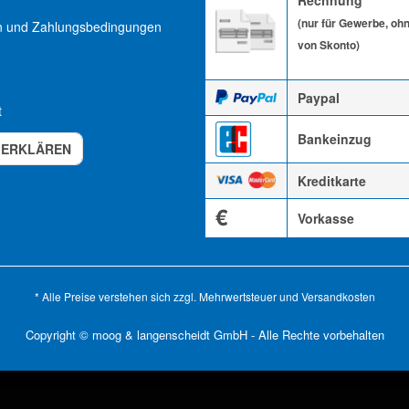
Rechnung
(nur für Gewerbe, oh
n und Zahlungsbedingungen
von Skonto)
Paypal
t
Bankeinzug
 ERKLÄREN
Kreditkarte
€
Vorkasse
* Alle Preise verstehen sich zzgl. Mehrwertsteuer und
Versandkosten
Copyright © moog & langenscheidt GmbH - Alle Rechte vorbehalten