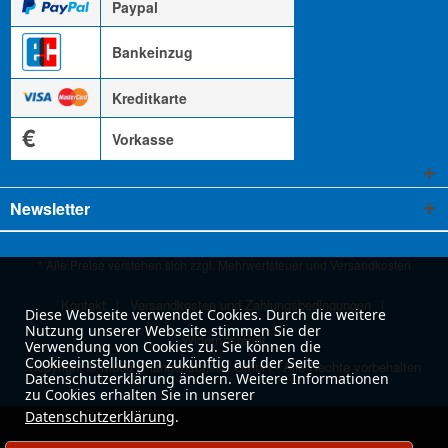
Paypal
Bankeinzug
Kreditkarte
€
Vorkasse
Newsletter
* Alle Preise verstehen sich zzgl. Mehrwertsteuer und
Versandkosten
Kontakt
Versandkosten und Zahlungsbedingungen
Diese Webseite verwendet Cookies. Durch die weitere
Nutzung unserer Webseite stimmen Sie der
Widerrufsrecht
Verwendung von Cookies zu. Sie können die
Cookieeinstellungen zukünftig auf der Seite
Copyright © moog & langenscheidt GmbH - Alle Rechte vorbehalten
Datenschutzerklärung ändern. Weitere Informationen
zu Cookies erhalten Sie in unserer
Datenschutzerklärung
.