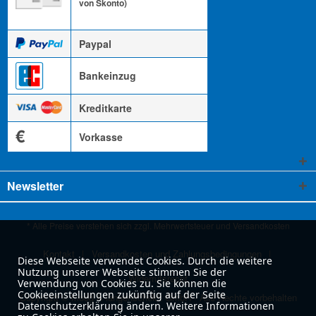
von Skonto)
Paypal
Bankeinzug
Kreditkarte
€
Vorkasse
Newsletter
* Alle Preise verstehen sich zzgl. Mehrwertsteuer und
Versandkosten
Kontakt
Versandkosten und Zahlungsbedingungen
Diese Webseite verwendet Cookies. Durch die weitere
Nutzung unserer Webseite stimmen Sie der
Widerrufsrecht
Verwendung von Cookies zu. Sie können die
Cookieeinstellungen zukünftig auf der Seite
Copyright © moog & langenscheidt GmbH - Alle Rechte vorbehalten
Datenschutzerklärung ändern. Weitere Informationen