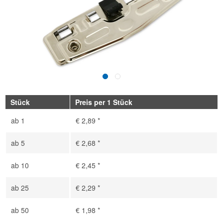
Stück
Preis per 1 Stück
ab
1
€ 2,89 *
ab
5
€ 2,68 *
ab
10
€ 2,45 *
ab
25
€ 2,29 *
ab
50
€ 1,98 *