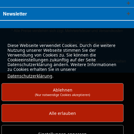
Newsletter
* Alle Preise verstehen sich zzgl. Mehrwertsteuer und
Versandkosten
Kontakt
Versandkosten und Zahlungsbedingungen
Diese Webseite verwendet Cookies. Durch die weitere
Nutzung unserer Webseite stimmen Sie der
Widerrufsrecht
Verwendung von Cookies zu. Sie können die
Cookieeinstellungen zukünftig auf der Seite
Copyright © moog & langenscheidt GmbH - Alle Rechte vorbehalten
Datenschutzerklärung ändern. Weitere Informationen
zu Cookies erhalten Sie in unserer
Datenschutzerklärung
.
Ablehnen
(Nur notwendige Cookies akzeptieren)
Alle erlauben