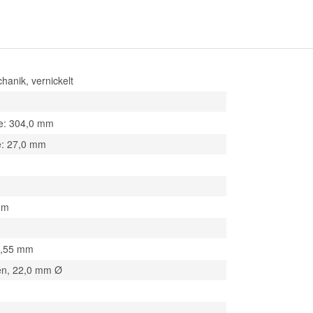
anik, vernickelt
e: 304,0 mm
e: 27,0 mm
mm
2,55 mm
en, 22,0 mm Ø