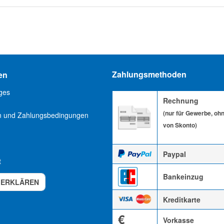
Zahlungsmethoden
en
ges
Rechnung
(nur für Gewerbe, oh
n und Zahlungsbedingungen
von Skonto)
Paypal
t
Bankeinzug
 ERKLÄREN
Kreditkarte
€
Vorkasse