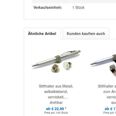
Verkaufseinheit:
1 Stück
Ähnliche Artikel
Kunden kauften auch
Stifthalter aus Metall,
Stifthalter 
selbstklebend,
zum Ann
vernickelt,
vernic
drehbar
qu
ab € 22,98 *
ab € 1
Preis pro
100 Stück
Preis pro