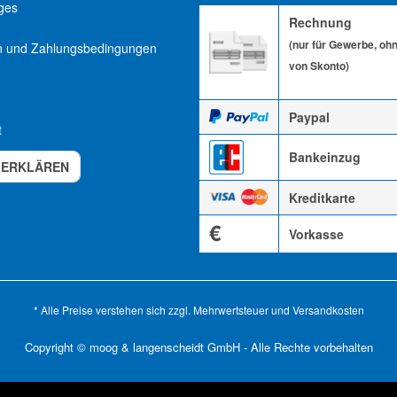
ges
Rechnung
(nur für Gewerbe, oh
n und Zahlungsbedingungen
von Skonto)
Paypal
t
Bankeinzug
 ERKLÄREN
Kreditkarte
€
Vorkasse
* Alle Preise verstehen sich zzgl. Mehrwertsteuer und
Versandkosten
Copyright © moog & langenscheidt GmbH - Alle Rechte vorbehalten