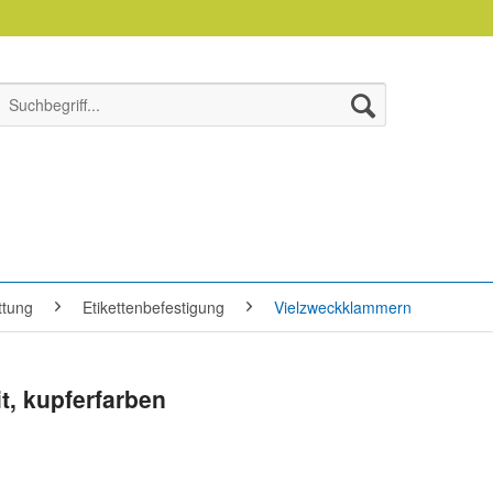
ttung
Etikettenbefestigung
Vielzweckklammern
, kupferfarben