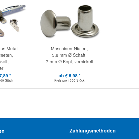
aus Metall,
Maschinen-Nieten,
ieten,
3,8 mm Ø Schaft,
kelt,
7 mm Ø Kopf, vernickelt
er
7,89 *
ab € 5,98 *
100 Stück
Preis pro
1000 Stück
Zahlungsmethoden
en