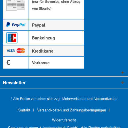
(nur für Gewerbe, ohne Abzug
von Skonto)
Paypal
Bankeinzug
Kreditkarte
€
Vorkasse
Newsletter
* Alle Preise verstehen sich zzgl. Mehrwertsteuer und
Versandkosten
Kontakt
Versandkosten und Zahlungsbedingungen
Widerrufsrecht
Copyright © moog & langenscheidt GmbH - Alle Rechte vorbehalten