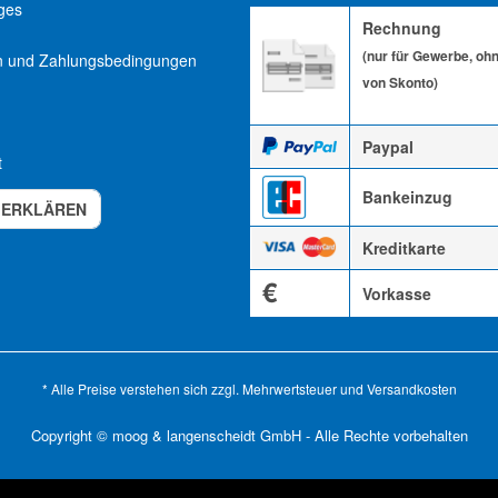
ges
Rechnung
(nur für Gewerbe, oh
n und Zahlungsbedingungen
von Skonto)
Paypal
t
Bankeinzug
 ERKLÄREN
Kreditkarte
€
Vorkasse
* Alle Preise verstehen sich zzgl. Mehrwertsteuer und
Versandkosten
Copyright © moog & langenscheidt GmbH - Alle Rechte vorbehalten