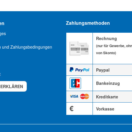
Zahlungsmethoden
en
ges
Rechnung
(nur für Gewerbe, oh
n und Zahlungsbedingungen
von Skonto)
Paypal
t
Bankeinzug
 ERKLÄREN
Kreditkarte
€
Vorkasse