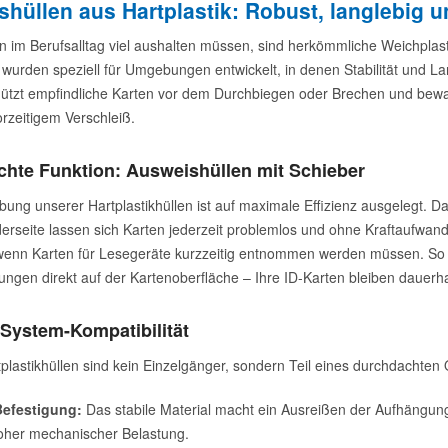
hüllen aus Hartplastik: Robust, langlebig u
 im Berufsalltag viel aushalten müssen, sind herkömmliche Weichplasti
wurden speziell für Umgebungen entwickelt, in denen Stabilität und Lan
hützt empfindliche Karten vor dem Durchbiegen oder Brechen und bewah
orzeitigem Verschleiß.
hte Funktion: Ausweishüllen mit Schieber
ung unserer Hartplastikhüllen ist auf maximale Effizienz ausgelegt. D
derseite lassen sich Karten jederzeit problemlos und ohne Kraftaufwand
, wenn Karten für Lesegeräte kurzzeitig entnommen werden müssen. S
ngen direkt auf der Kartenoberfläche – Ihre ID-Karten bleiben dauerhaf
 System-Kompatibilität
plastikhüllen sind kein Einzelgänger, sondern Teil eines durchdachten
Befestigung:
Das stabile Material macht ein Ausreißen der Aufhängu
hoher mechanischer Belastung.