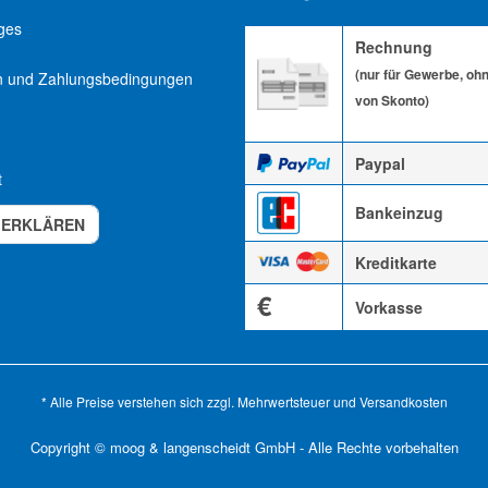
ges
Rechnung
(nur für Gewerbe, oh
n und Zahlungsbedingungen
von Skonto)
Paypal
t
Bankeinzug
 ERKLÄREN
Kreditkarte
€
Vorkasse
* Alle Preise verstehen sich zzgl. Mehrwertsteuer und
Versandkosten
Copyright © moog & langenscheidt GmbH - Alle Rechte vorbehalten