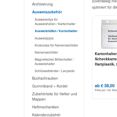
zuverlässig m
Archivierung
optimiert für d
Ausweiszubehör
Ausweisclips für
Ausweishüllen / Kartenhalter
Ausweishüllen / Kartenhalter
Ausweisjojos
Krokoclips für Namensschilder
Namensschilder
Kartenhalter
Scheckkarte
Magnetischer Brillenhalter /
Ausweishalter
Hartplastik,
Schlüsselbänder / Lanyards
Buchschrauben
ab € 38,00
Gummiband + Kordel
Preis pro
100 Stü
Zubehörteile für Hefter und
Mappen
Heftmechaniken
Kalenderzubehör