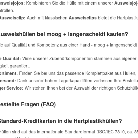
usweisjojos:
Kombinieren Sie die Hülle mit einem unserer
Ausweisjoj
rollen.
Ausweisclip:
Auch mit klassischen
Ausweisclips
bietet die Hartplastik
sweishüllen bei moog + langenscheidt kaufen?
ie auf Qualität und Kompetenz aus einer Hand - moog + langenscheidt 
 Qualität:
Viele unserer Zubehörkomponenten stammen aus eigener Pr
keit garantiert.
ortiment:
Finden Sie bei uns das passende Komplettpaket aus Hüllen, C
Versand:
Dank unserer hohen Lagerkapazitäten verlassen Ihre Bestell
er Service:
Wir stehen Ihnen bei der Auswahl der richtigen Schutzhülle
estellte Fragen (FAQ)
tandard-Kreditkarten in die Hartplastikhüllen?
Hüllen sind auf das internationale Standardformat (ISO/IEC 7810, ca. 8