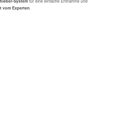
hieber-System
für eine einfache Entnahme und
kt vom Experten
.