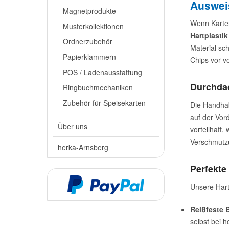
Ausweis
Magnetprodukte
Wenn Karten
Musterkollektionen
Hartplastik
Ordnerzubehör
Material sc
Papierklammern
Chips vor v
POS / Ladenausstattung
Durchdac
Ringbuchmechaniken
Zubehör für Speisekarten
Die Handhab
auf der Vor
Über uns
vorteilhaft
Verschmutzu
herka-Arnsberg
Perfekte
Unsere Hart
Reißfeste 
selbst bei 