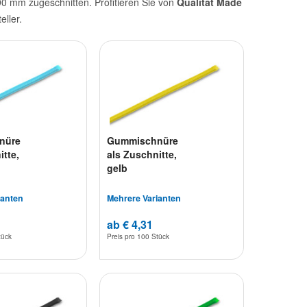
 mm zugeschnitten. Profitieren Sie von
Qualität Made
eller.
nüre
Gummischnüre
itte,
als Zuschnitte,
gelb
ianten
Mehrere Varianten
ab € 4,31
tück
Preis pro
100 Stück