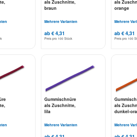
te,
als Zuschnitte,
als Zuschn
braun
orange
nten
Mehrere Varianten
Mehrere Var
ab € 4,31
ab € 4,31
ck
Preis pro
100 Stück
Preis pro
100 S
üre
Gummischnüre
Gummisch
te,
als Zuschnitte,
als Zuschn
lila
dunkel-or
nten
Mehrere Varianten
Mehrere Var
ab € 4,31
ab € 4,31