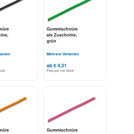
nüre
Gummischnüre
itte,
als Zuschnitte,
grün
ianten
Mehrere Varianten
ab € 4,31
tück
Preis pro
100 Stück
nüre
Gummischnüre