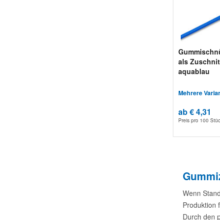
Gummischn
als Zuschnit
aquablau
Mehrere Varia
ab € 4,31
Preis pro
100 Stü
Gummizu
Wenn Stand
Produktion 
Durch den p