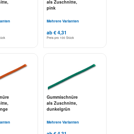
itte,
als Zuschnitte,
pink
ianten
Mehrere Varianten
ab € 4,31
tück
Preis pro
100 Stück
nüre
Gummischnüre
itte,
als Zuschnitte,
ange
dunkelgrün
ianten
Mehrere Varianten
ab € 4,31