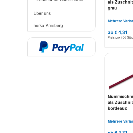
als Zuschnit
grau
Über uns
Mehrere Varia
herka-Arnsberg
ab € 4,31
Preis pro
100 Stü
Gummischn
als Zuschnit
bordeaux
Mehrere Varia
ab € 4,31