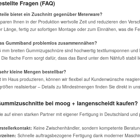
estellte Fragen (FAQ)
teile bietet ein Zuschnitt gegenüber Meterware?
sparen Ihnen in der Produktion wertvolle Zeit und reduzieren den Versch
her Länge, fertig zur sofortigen Montage oder zum Einnähen, was die Fe
das Gummiband problemlos zusammennähen?
5 mm breiten Gummizugschnüre sind hochwertig textilumsponnen und l
 Die flache Form sorgt dafür, dass das Band unter dem Nähfuß stabil lie
sehr kleine Mengen bestellbar?
kt im Haus produzieren, können wir flexibel auf Kundenwünsche reagiere
größen realisierbar – Details zu Mindestmengen finden Sie direkt in u
ummizuschnitte bei moog + langenscheidt kaufen?
ie auf einen starken Partner mit eigener Fertigung in Deutschland und 
rstellerkontakt:
Keine Zwischenhändler, sondern kompetente Beratung
rzeiten:
Schnelle auftragsbezogene Fertigung dank moderner Maschin