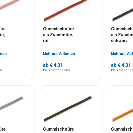
üre
Gummischnüre
Gummisch
te,
als Zuschnitte,
als Zuschn
rot
schwarz
nten
Mehrere Varianten
Mehrere Var
ab € 4,31
ab € 4,31
ck
Preis pro
100 Stück
Preis pro
100 S
üre
Gummischnüre
Gummisch