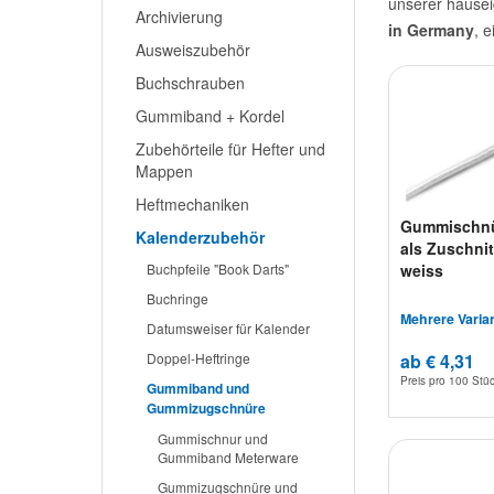
unserer hausei
Archivierung
in Germany
, 
Ausweiszubehör
Buchschrauben
Gummiband + Kordel
Zubehörteile für Hefter und
Mappen
Heftmechaniken
Gummischn
Kalenderzubehör
als Zuschnit
Buchpfeile "Book Darts"
weiss
Buchringe
Mehrere Varia
Datumsweiser für Kalender
Doppel-Heftringe
ab € 4,31
Preis pro
100 Stü
Gummiband und
Gummizugschnüre
Gummischnur und
Gummiband Meterware
Gummizugschnüre und