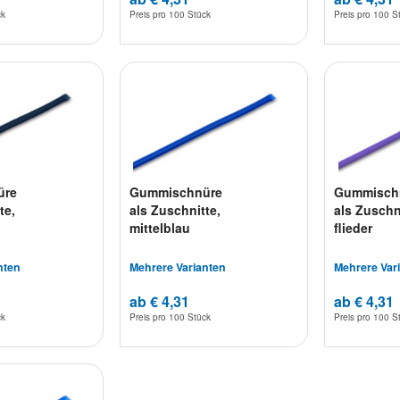
ck
Preis pro
100 Stück
Preis pro
100 S
üre
Gummischnüre
Gummisch
te,
als Zuschnitte,
als Zuschn
mittelblau
flieder
nten
Mehrere Varianten
Mehrere Var
ab € 4,31
ab € 4,31
ck
Preis pro
100 Stück
Preis pro
100 S