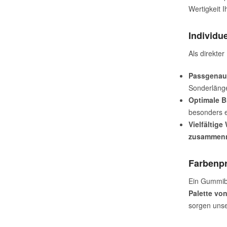
Wertigkeit I
Individu
Als direkter
Passgenau
Sonderlänge
Optimale Br
besonders e
Vielfältige
zusammen
Farbenpr
Ein Gummiba
Palette vo
sorgen unser