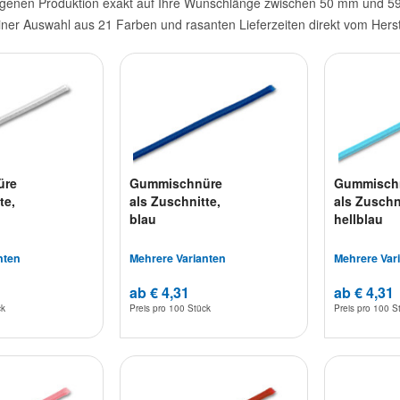
genen Produktion exakt auf Ihre Wunschlänge zwischen 50 mm und 590
einer Auswahl aus 21 Farben und rasanten Lieferzeiten direkt vom Herst
üre
Gummischnüre
Gummisch
te,
als Zuschnitte,
als Zuschn
blau
hellblau
nten
Mehrere Varianten
Mehrere Var
ab € 4,31
ab € 4,31
ck
Preis pro
100 Stück
Preis pro
100 S