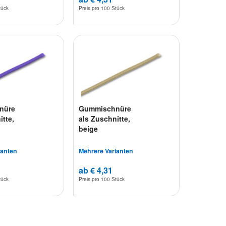
tück
Preis pro
100 Stück
nüre
Gummischnüre
itte,
als Zuschnitte,
beige
ianten
Mehrere Varianten
ab € 4,31
tück
Preis pro
100 Stück