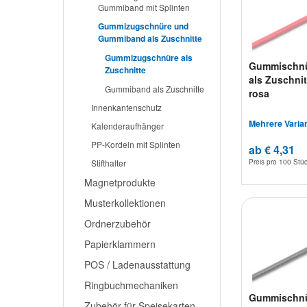
Gummiband mit Splinten
Gummizugschnüre und
Gummiband als Zuschnitte
Gummizugschnüre als
Gummischn
Zuschnitte
als Zuschnit
Gummiband als Zuschnitte
rosa
Innenkantenschutz
Mehrere Varia
Kalenderaufhänger
PP-Kordeln mit Splinten
ab € 4,31
Preis pro
100 Stü
Stifthalter
Magnetprodukte
Musterkollektionen
Ordnerzubehör
Papierklammern
POS / Ladenausstattung
Ringbuchmechaniken
Gummischn
Zubehör für Speisekarten