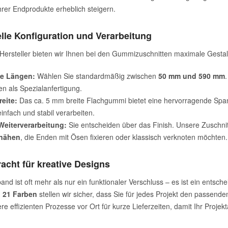
hrer Endprodukte erheblich steigern.
elle Konfiguration und Verarbeitung
 Hersteller bieten wir Ihnen bei den Gummizuschnitten maximale Gestaltu
e Längen:
Wählen Sie standardmäßig zwischen
50 mm und 590 mm
n als Spezialanfertigung.
eite:
Das ca. 5 mm breite Flachgummi bietet eine hervorragende Spann
infach und stabil verarbeiten.
 Weiterverarbeitung:
Sie entscheiden über das Finish. Unsere Zuschnit
nähen
, die Enden mit Ösen fixieren oder klassisch verknoten möchten.
acht für kreative Designs
nd ist oft mehr als nur ein funktionaler Verschluss – es ist ein entsc
n 21 Farben
stellen wir sicher, dass Sie für jedes Projekt den passenden
e effizienten Prozesse vor Ort für kurze Lieferzeiten, damit Ihr Projek