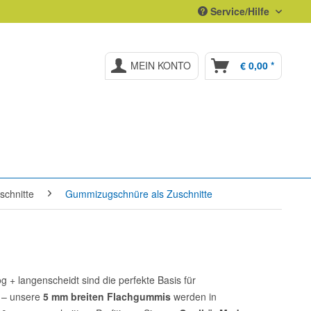
Service/Hilfe
MEIN KONTO
€ 0,00 *
chnitte
Gummizugschnüre als Zuschnitte
 + langenscheidt sind die perfekte Basis für
n – unsere
5 mm breiten Flachgummis
werden in