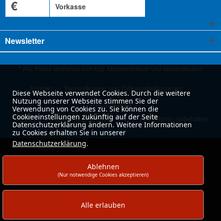
€
Vorkasse
Newsletter
* Alle Preise verstehen sich zzgl. Mehrwertsteuer und
Versandkosten
Kontakt
Versandkosten und Zahlungsbedingungen
Diese Webseite verwendet Cookies. Durch die weitere
Nutzung unserer Webseite stimmen Sie der
Widerrufsrecht
Verwendung von Cookies zu. Sie können die
Cookieeinstellungen zukünftig auf der Seite
Copyright © moog & langenscheidt GmbH - Alle Rechte vorbehalten
Datenschutzerklärung ändern. Weitere Informationen
zu Cookies erhalten Sie in unserer
Datenschutzerklärung
.
Ablehnen
(Nur notwendige Cookies akzeptieren)
Alle erlauben