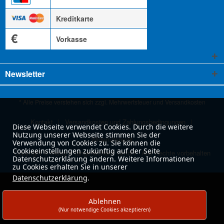
Kreditkarte
€
Vorkasse
Newsletter
* Alle Preise verstehen sich zzgl. Mehrwertsteuer und
Versandkosten
Kontakt
Versandkosten und Zahlungsbedingungen
Diese Webseite verwendet Cookies. Durch die weitere
Nutzung unserer Webseite stimmen Sie der
Widerrufsrecht
Verwendung von Cookies zu. Sie können die
Cookieeinstellungen zukünftig auf der Seite
Copyright © moog & langenscheidt GmbH - Alle Rechte vorbehalten
Datenschutzerklärung ändern. Weitere Informationen
zu Cookies erhalten Sie in unserer
Datenschutzerklärung
.
Ablehnen
(Nur notwendige Cookies akzeptieren)