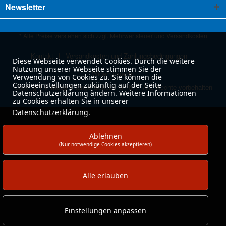
Newsletter
* Alle Preise verstehen sich zzgl. Mehrwertsteuer und
Versandkosten
Kontakt
Versandkosten und Zahlungsbedingungen
Diese Webseite verwendet Cookies. Durch die weitere
Nutzung unserer Webseite stimmen Sie der
Widerrufsrecht
Verwendung von Cookies zu. Sie können die
Cookieeinstellungen zukünftig auf der Seite
Copyright © moog & langenscheidt GmbH - Alle Rechte vorbehalten
Datenschutzerklärung ändern. Weitere Informationen
zu Cookies erhalten Sie in unserer
Datenschutzerklärung
.
Ablehnen
(Nur notwendige Cookies akzeptieren)
Alle erlauben
Einstellungen anpassen