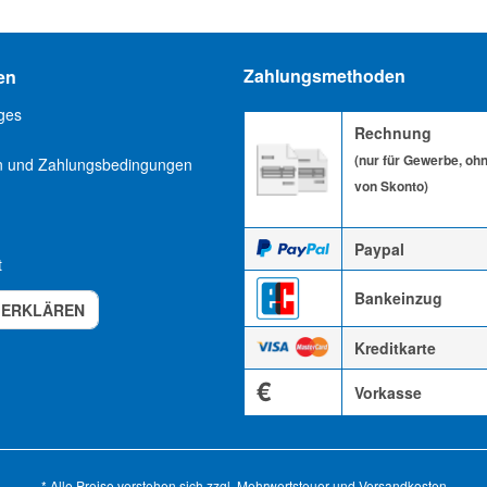
Zahlungsmethoden
en
ges
Rechnung
(nur für Gewerbe, oh
n und Zahlungsbedingungen
von Skonto)
Paypal
t
Bankeinzug
 ERKLÄREN
Kreditkarte
€
Vorkasse
* Alle Preise verstehen sich zzgl. Mehrwertsteuer und
Versandkosten