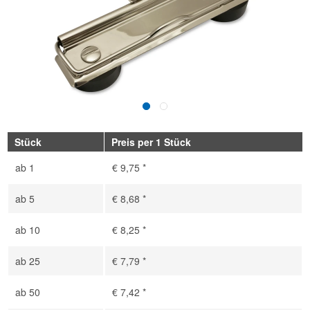
Stück
Preis per 1 Stück
ab
1
€ 9,75 *
ab
5
€ 8,68 *
ab
10
€ 8,25 *
ab
25
€ 7,79 *
ab
50
€ 7,42 *