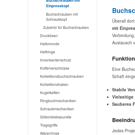
Buchschrauben mit
Einpresskopf
Buchsc
Buchschrauben mit
Schraubkopf
Überall dor
Zubehör für Buchschrauben
mit Einpre
Verbindung,
Druckösen
Austausch v
Halbmonde
Heftringe
Funktion
Innenkantenschutz
Kofferverschlüsse
Eine Buchsc
Schaft einge
Kollektionsbuchschrauben
Kollektionshaken
Stabile Ve
Kugelketten
Vielseitige
Ringbuchmechaniken
Sauberes F
Schraubmechaniken
Silikonklebepunkte
Beeindru
Tragegriffe
Jedes Proje
Warenringe