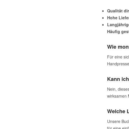
Qualität di
Hohe Liefer
Langjährig
Häufig ges
Wie mont
Für eine si
Handpresse i
Kann ich
Nein, diese
wirksamen M
Welche L
Unsere Buch
für eine ei