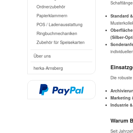
Schaftlänge
Ordnerzubehör
Papierklammern
Standard &
Musterkolle
POS / Ladenausstattung
Oberfläche
Ringbuchmechaniken
(Silber-Opt
Zubehör für Speisekarten
Sonderanfe
individuell
Über uns
Einsatzg
herka-Arnsberg
Die robuste
Archivieru
Marketing &
Industrie 
Warum B
Seit Jahrze