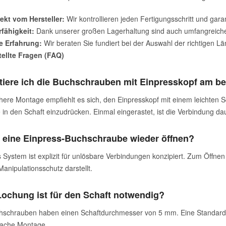
rekt vom Hersteller:
Wir kontrollieren jeden Fertigungsschritt und garan
fähigkeit:
Dank unserer großen Lagerhaltung sind auch umfangreiche
e Erfahrung:
Wir beraten Sie fundiert bei der Auswahl der richtigen L
tellte Fragen (FAQ)
iere ich die Buchschrauben mit Einpresskopf am b
chere Montage empfiehlt es sich, den Einpresskopf mit einem leichten
n den Schaft einzudrücken. Einmal eingerastet, ist die Verbindung daue
 eine Einpress-Buchschraube wieder öffnen?
s System ist explizit für unlösbare Verbindungen konzipiert. Zum Öffn
anipulationsschutz darstellt.
ochung ist für den Schaft notwendig?
schrauben haben einen Schaftdurchmesser von 5 mm. Eine Standardloc
nfache Montage.