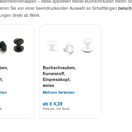
äsentationsmappen – diese speziellen Metall-Buchschrauben bieten Sc
ofitieren Sie von einer beeindruckenden Auswahl an Schaftlängen
zwisch
ungen direkt ab Werk.
ben,
Buchschrauben,
Kunststoff,
f,
Einpresskopf,
weiss
nten
Mehrere Varianten
ab € 4,39
ck
Preis pro
100 Stück