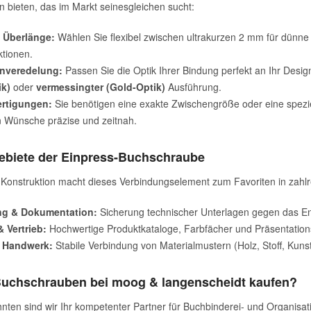
n bieten, das im Markt seinesgleichen sucht:
 Überlänge:
Wählen Sie flexibel zwischen ultrakurzen 2 mm für dünne
ktionen.
nveredelung:
Passen Sie die Optik Ihrer Bindung perfekt an Ihr Desi
ik)
oder
vermessingter (Gold-Optik)
Ausführung.
rtigungen:
Sie benötigen eine exakte Zwischengröße oder eine speziell
en Wünsche präzise und zeitnah.
ebiete der Einpress-Buchschraube
 Konstruktion macht dieses Verbindungselement zum Favoriten in zahl
ng & Dokumentation:
Sicherung technischer Unterlagen gegen das Ent
 Vertrieb:
Hochwertige Produktkataloge, Farbfächer und Präsentation
& Handwerk:
Stabile Verbindung von Materialmustern (Holz, Stoff, Kunsts
uchschrauben bei moog & langenscheidt kaufen?
hnten sind wir Ihr kompetenter Partner für Buchbinderei- und Organisa