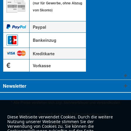
(nur für Gewerbe, ohne Abzug
von Skonto)
Paypal
Bankeinzug
Kreditkarte
€
Vorkasse
Newsletter
* Alle Preise verstehen sich zzgl. Mehrwertsteuer und
Versandkosten
Kontakt
Versandkosten und Zahlungsbedingungen
Diese Webseite verwendet Cookies. Durch die weitere
Nutzung unserer Webseite stimmen Sie der
Widerrufsrecht
Verwendung von Cookies zu. Sie können die
Cookieeinstellungen zukünftig auf der Seite