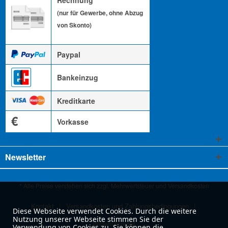
(nur für Gewerbe, ohne Abzug
von Skonto)
Paypal
Bankeinzug
Kreditkarte
€
Vorkasse
Newsletter
* Alle Preise verstehen sich zzgl. Mehrwertsteuer und
Versandkosten
Kontakt
Versandkosten und Zahlungsbedingungen
Diese Webseite verwendet Cookies. Durch die weitere
Nutzung unserer Webseite stimmen Sie der
Widerrufsrecht
Verwendung von Cookies zu. Sie können die