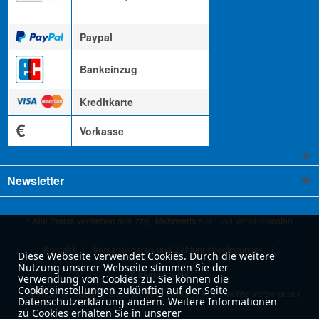
Paypal
Bankeinzug
Kreditkarte
€
Vorkasse
Newsletter
* Alle Preise verstehen sich zzgl. Mehrwertsteuer und
Versandkosten
Kontakt
Versandkosten und Zahlungsbedingungen
Diese Webseite verwendet Cookies. Durch die weitere
Nutzung unserer Webseite stimmen Sie der
Widerrufsrecht
Verwendung von Cookies zu. Sie können die
Cookieeinstellungen zukünftig auf der Seite
Copyright © moog & langenscheidt GmbH - Alle Rechte vorbehalten
Datenschutzerklärung ändern. Weitere Informationen
zu Cookies erhalten Sie in unserer