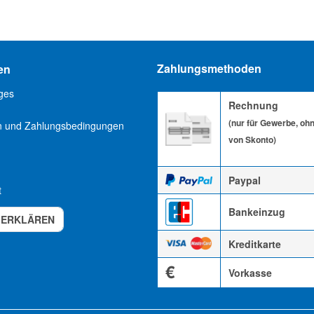
Zahlungsmethoden
en
ges
Rechnung
(nur für Gewerbe, oh
n und Zahlungsbedingungen
von Skonto)
Paypal
t
Bankeinzug
 ERKLÄREN
Kreditkarte
€
Vorkasse