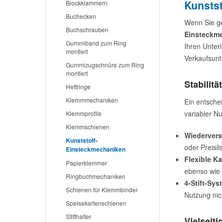
Kunsts
Blockklammern
Buchecken
Wenn Sie ge
Buchschrauben
Einsteckm
Gummiband zum Ring
Ihren Unter
montiert
Verkaufsunt
Gummizugschnüre zum Ring
montiert
Stabilitä
Heftringe
Klemmmechaniken
Ein entsche
variabler N
Klemmprofile
Klemmschienen
Wiedervers
Kunststoff-
oder Preisl
Einsteckmechaniken
Flexible Ka
Papierklemmer
ebenso wie 
Ringbuchmechaniken
4-Stift-Sys
Schienen für Klemmbinder
Nutzung nic
Speisekartenschienen
Stifthalter
Vielseit