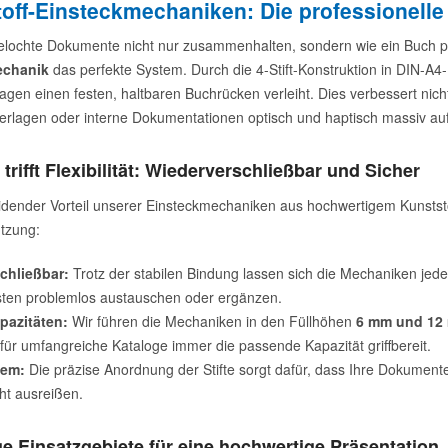
toff-Einsteckmechaniken: Die professionell
lochte Dokumente nicht nur zusammenhalten, sondern wie ein Buch p
echanik
das perfekte System. Durch die 4-Stift-Konstruktion in DIN-A4-
lagen einen festen, haltbaren Buchrücken verleiht. Dies verbessert nic
erlagen oder interne Dokumentationen optisch und haptisch massiv auf
t trifft Flexibilität: Wiederverschließbar und Sicher
idender Vorteil unserer Einsteckmechaniken aus hochwertigem Kunststo
utzung:
chließbar:
Trotz der stabilen Bindung lassen sich die Mechaniken jede
isten problemlos austauschen oder ergänzen.
pazitäten:
Wir führen die Mechaniken in den Füllhöhen
6 mm und 12
für umfangreiche Kataloge immer die passende Kapazität griffbereit.
tem:
Die präzise Anordnung der Stifte sorgt dafür, dass Ihre Dokument
ht ausreißen.
ige Einsatzgebiete für eine hochwertige Präsentation