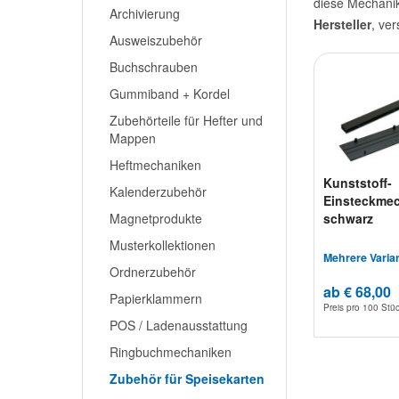
diese Mechanik
Archivierung
Hersteller
, ve
Ausweiszubehör
Buchschrauben
Gummiband + Kordel
Zubehörteile für Hefter und
Mappen
Heftmechaniken
Kunststoff-
Kalenderzubehör
Einsteckmec
Magnetprodukte
schwarz
Musterkollektionen
Mehrere Varia
Ordnerzubehör
ab € 68,00
Papierklammern
Preis pro
100 Stü
POS / Ladenausstattung
Ringbuchmechaniken
Zubehör für Speisekarten