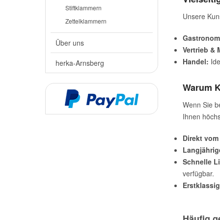
Stiftklammern
Unsere Kuns
Zettelklammern
Gastronom
Über uns
Vertrieb & 
Handel:
Ide
herka-Arnsberg
Warum Ku
Wenn Sie b
Ihnen höchs
Direkt vom 
Langjährig
Schnelle Li
verfügbar.
Erstklassig
Häufig g