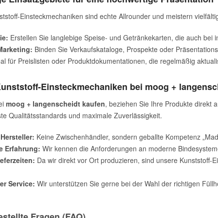
tstoff-Einsteckmechaniken sind echte Allrounder und meistern vielfält
ie:
Erstellen Sie langlebige Speise- und Getränkekarten, die auch bei 
Marketing:
Binden Sie Verkaufskataloge, Prospekte oder Präsentation
al für Preislisten oder Produktdokumentationen, die regelmäßig aktual
nststoff-Einsteckmechaniken bei moog + langensc
ei
moog + langenscheidt kaufen
, beziehen Sie Ihre Produkte direkt 
te Qualitätsstandards und maximale Zuverlässigkeit.
Hersteller:
Keine Zwischenhändler, sondern geballte Kompetenz „Mad
e Erfahrung:
Wir kennen die Anforderungen an moderne Bindesysteme u
eferzeiten:
Da wir direkt vor Ort produzieren, sind unsere Kunststoff-
er Service:
Wir unterstützen Sie gerne bei der Wahl der richtigen Füllhö
estellte Fragen (FAQ)