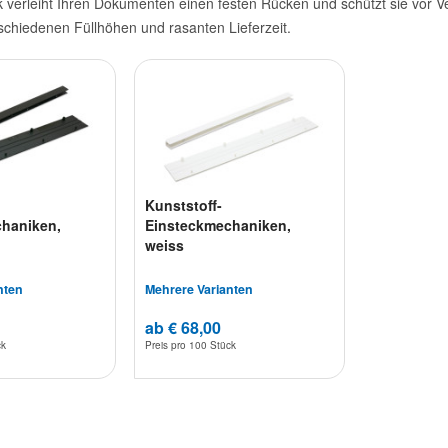
 verleiht Ihren Dokumenten einen festen Rücken und schützt sie vor Ve
rschiedenen Füllhöhen und rasanten Lieferzeit.
Kunststoff-
haniken,
Einsteckmechaniken,
weiss
nten
Mehrere Varianten
ab € 68,00
ck
Preis pro
100 Stück