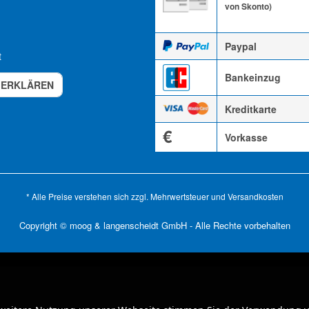
von Skonto)
Paypal
t
Bankeinzug
 ERKLÄREN
Kreditkarte
€
Vorkasse
* Alle Preise verstehen sich zzgl. Mehrwertsteuer und
Versandkosten
Copyright © moog & langenscheidt GmbH - Alle Rechte vorbehalten