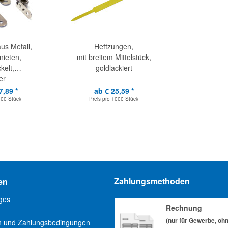
aus Metall,
Heftzungen,
ieten,
mit breitem Mittelstück,
kelt,
goldlackiert
er
7,89 *
ab € 25,59 *
100 Stück
Preis pro
1000 Stück
Zahlungsmethoden
en
ges
Rechnung
(nur für Gewerbe, oh
n und Zahlungsbedingungen