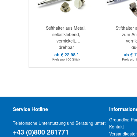
Stifthalter aus Metall,
Stifthalter 
selbstklebend,
zum Ann
vernickelt,
vernic
drehbar
qu
ab € 22,98 *
ab € 1
Preis pro
100 Stück
Preis pro
Service Hotline
Information
Grounding Pa
Telefonische Unterstützung und Beratung unter:
Kontakt
+43 (0)800 281771
Versandkoste