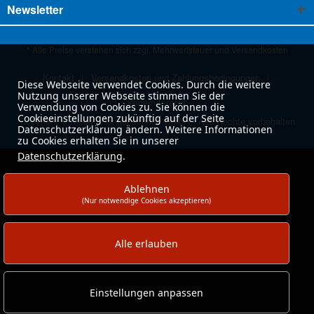
Newsletter
* Alle Preise verstehen sich zzgl. Mehrwertsteuer und
Versandkosten
Kontakt
Versandkosten und Zahlungsbedingungen
Diese Webseite verwendet Cookies. Durch die weitere
Nutzung unserer Webseite stimmen Sie der
Widerrufsrecht
Verwendung von Cookies zu. Sie können die
Cookieeinstellungen zukünftig auf der Seite
Copyright © moog & langenscheidt GmbH - Alle Rechte vorbehalten
Datenschutzerklärung ändern. Weitere Informationen
zu Cookies erhalten Sie in unserer
Datenschutzerklärung
.
Ablehnen
(Nur notwendige Cookies akzeptieren)
Alle erlauben
Einstellungen anpassen