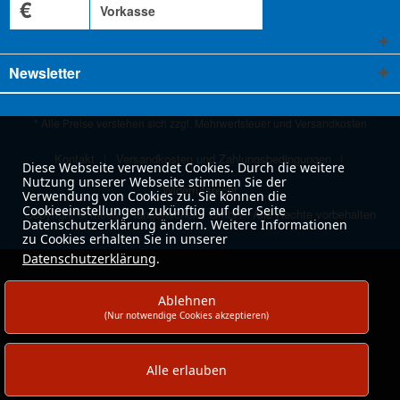
€
Vorkasse
Newsletter
* Alle Preise verstehen sich zzgl. Mehrwertsteuer und
Versandkosten
Kontakt
Versandkosten und Zahlungsbedingungen
Diese Webseite verwendet Cookies. Durch die weitere
Nutzung unserer Webseite stimmen Sie der
Widerrufsrecht
Verwendung von Cookies zu. Sie können die
Cookieeinstellungen zukünftig auf der Seite
Copyright © moog & langenscheidt GmbH - Alle Rechte vorbehalten
Datenschutzerklärung ändern. Weitere Informationen
zu Cookies erhalten Sie in unserer
Datenschutzerklärung
.
Ablehnen
(Nur notwendige Cookies akzeptieren)
Alle erlauben