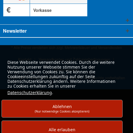
€
Vorkasse
Newsletter
* Alle Preise verstehen sich zzgl. Mehrwertsteuer und
Versandkosten
Kontakt
Versandkosten und Zahlungsbedingungen
Diese Webseite verwendet Cookies. Durch die weitere
Nutzung unserer Webseite stimmen Sie der
Widerrufsrecht
Verwendung von Cookies zu. Sie können die
Cookieeinstellungen zukünftig auf der Seite
Copyright © moog & langenscheidt GmbH - Alle Rechte vorbehalten
Datenschutzerklärung ändern. Weitere Informationen
zu Cookies erhalten Sie in unserer
Datenschutzerklärung
.
Ablehnen
(Nur notwendige Cookies akzeptieren)
Alle erlauben